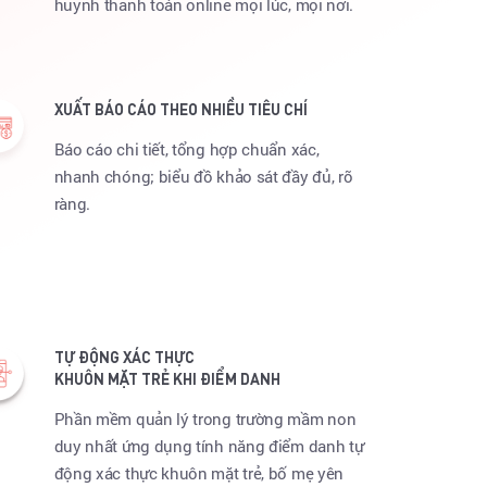
huynh thanh toán online mọi lúc, mọi nơi.
XUẤT BÁO CÁO THEO NHIỀU TIÊU CHÍ
Báo cáo chi tiết, tổng hợp chuẩn xác,
nhanh chóng; biểu đồ khảo sát đầy đủ, rõ
ràng.
TỰ ĐỘNG XÁC THỰC
KHUÔN MẶT TRẺ KHI ĐIỂM DANH
Phần mềm quản lý trong trường mầm non
duy nhất ứng dụng tính năng điểm danh tự
động xác thực khuôn mặt trẻ, bố mẹ yên