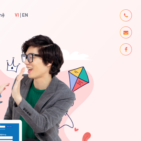
 hệ
VI
EN