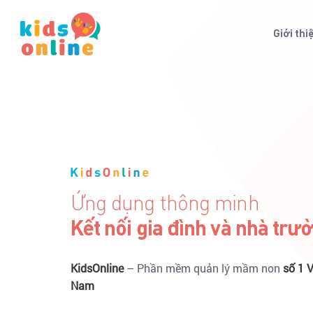
Giới thi
Nơi lưu giữ ký ức của trẻ
Cập nhật hình ảnh, video ho
động của trẻ trong ngày
Bố mẹ đồng hành cùng con trong mọi hoạt động
trường