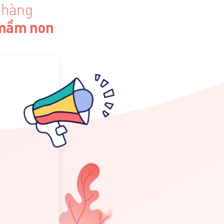
 hàng
g mầm non