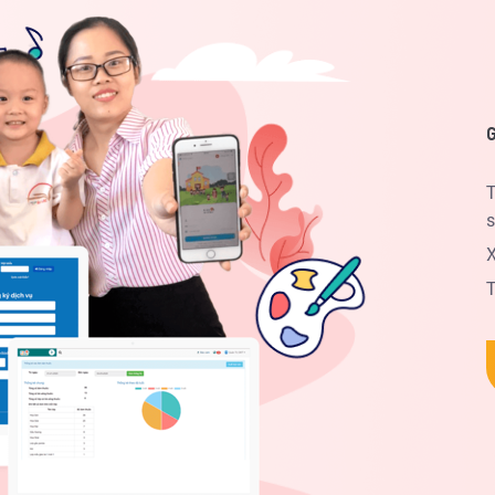
G
T
X
T