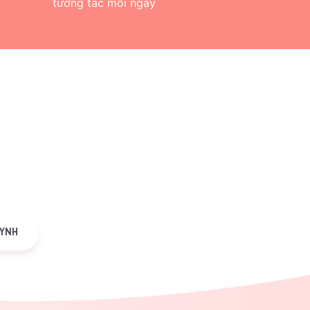
tương tác mỗi ngày
UYNH