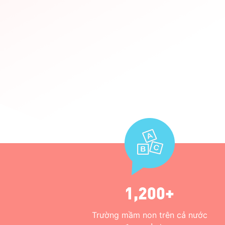
1,200+
Trường mầm non trên cả nước