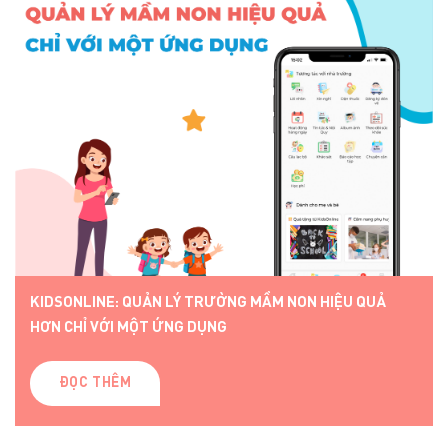
KIDSONLINE: QUẢN LÝ TRƯỜNG MẦM NON HIỆU QUẢ
HƠN CHỈ VỚI MỘT ỨNG DỤNG
ĐỌC THÊM