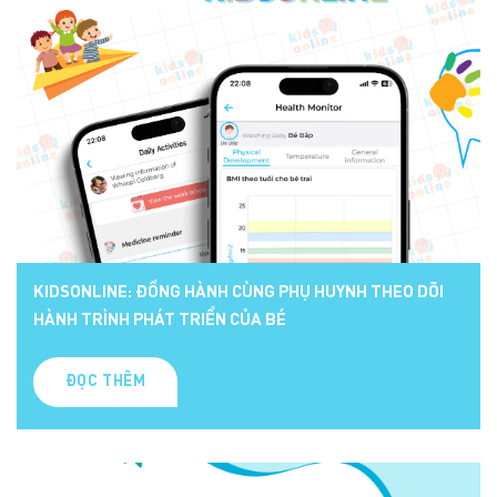
KIDSONLINE: ĐỒNG HÀNH CÙNG PHỤ HUYNH THEO DÕI
HÀNH TRÌNH PHÁT TRIỂN CỦA BÉ
ĐỌC THÊM