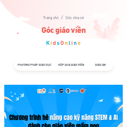
/
Trang chủ
Góc chia sẻ
Góc giáo viên
PHƯƠNG PHÁP GIÁO DỤC
HỘP QUÀ GIÁO VIÊN
GIÁO ÁN