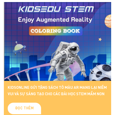
KIDSONLINE GỬI TẶNG SÁCH TÔ MÀU AR MANG LẠI NIỀM
VUI VÀ SỰ SÁNG TẠO CHO CÁC BÀI HỌC STEM MẦM NON
ĐỌC THÊM