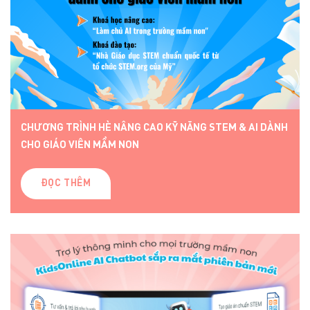
CHƯƠNG TRÌNH HÈ NÂNG CAO KỸ NĂNG STEM & AI DÀNH
CHO GIÁO VIÊN MẦM NON
ĐỌC THÊM