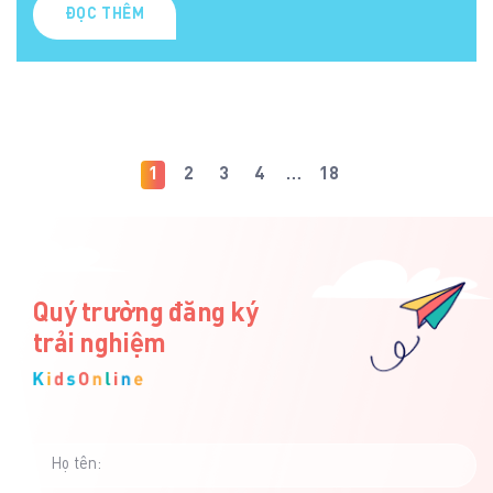
ĐỌC THÊM
1
2
3
4
…
18
Quý trường đăng ký
trải nghiệm
Họ tên: