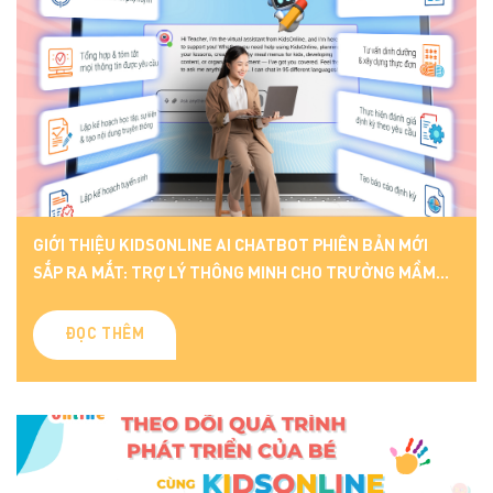
GIỚI THIỆU KIDSONLINE AI CHATBOT PHIÊN BẢN MỚI
SẮP RA MẮT: TRỢ LÝ THÔNG MINH CHO TRƯỜNG MẦM
NON
ĐỌC THÊM