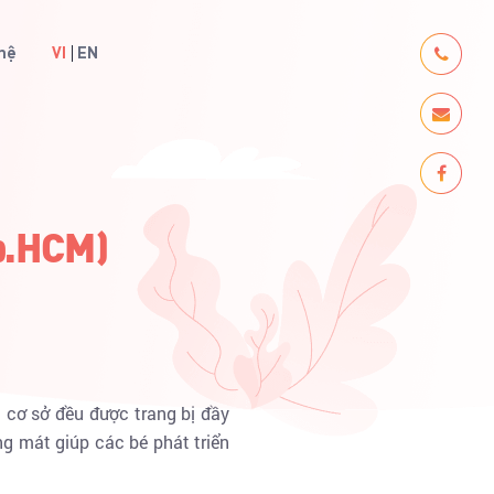
 hệ
VI
EN
p.HCM)
cơ sở đều được trang bị đầy
áng mát giúp các bé phát triển