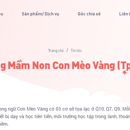
ệu
Sản phẩm/ Dịch vụ
Góc chia sẻ
Liên
/
Trang chủ
Tin tức
g Mầm Non Con Mèo Vàng (T
ng ngữ Con Mèo Vàng có 03 cơ sở tọa lạc ở Q10, Q7, Q9. Mỗi 
ết bị dạy và học tiên tiến, môi trường học tập trong lành, tho
mềm.