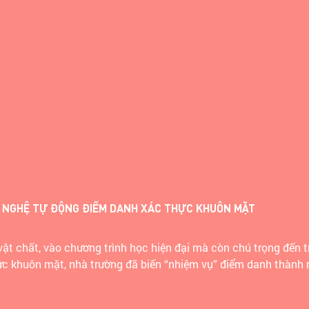
H CÙNG MẦM NON QUỐC TẾ MARIE CURIE
ụng công nghệ vào quản lý vận hành và tương tác với phụ hu
ình học, ngoại khóa,… dễ dàng mà còn giúp giáo viên giảm thiểu 