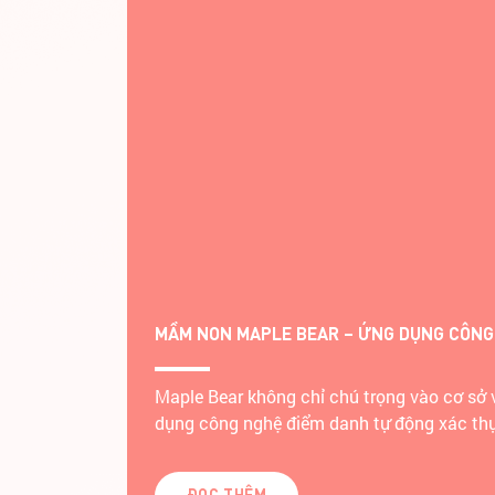
TÌM HIỂU BÍ QUYẾT TƯƠNG TÁC PHỤ HUYN
các bé. Ứng
Trường mầm non Quốc tế Marie Curie ứng d
không chỉ giúp quản lý tài chính, chương tr