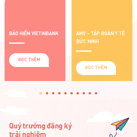
BẢO HIỂM VIETINBANK
AMV – TẬP ĐOÀN Y TẾ
ĐỨC MINH
ĐỌC THÊM
ĐỌC THÊM
Quý trường đăng ký
trải nghiệm