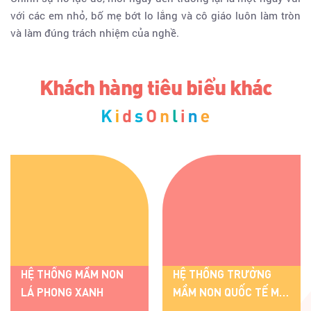
với các em nhỏ, bố mẹ bớt lo lắng và cô giáo luôn làm tròn
và làm đúng trách nhiệm của nghề.
Khách hàng tiêu biểu khác
HỆ THỐNG MẦM NON
HỆ THỐNG TRƯỜNG
LÁ PHONG XANH
MẦM NON QUỐC TẾ ME