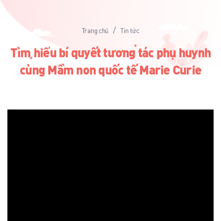
/
Trang chủ
Tin tức
Tìm hiểu bí quyết tương tác phụ huynh
cùng Mầm non quốc tế Marie Curie