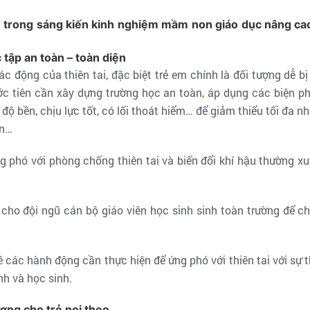
 trong sáng kiến kinh nghiệm mầm non giáo dục nâng cao
tập an toàn – toàn diện
c động của thiên tai, đặc biệt trẻ em chính là đối tượng dễ bị
rước tiên cần xây dựng trường học an toàn, áp dụng các biện 
 độ bền, chịu lực tốt, có lối thoát hiểm… để giảm thiểu tối đa 
ản…
g phó với phòng chống thiên tai và biến đổi khí hậu thường x
 cho đội ngũ cán bộ giáo viên học sinh sinh toàn trường để c
 các hành động cần thực hiện để ứng phó với thiên tai với sự 
nh và học sinh.
ơng cho trẻ noi theo