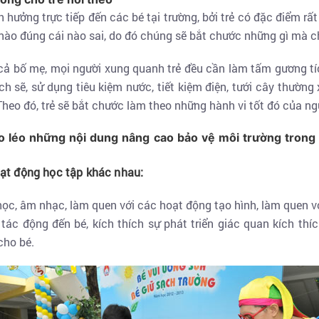
h hưởng trực tiếp đến các bé tại trường, bởi trẻ có đặc điểm rấ
nào đúng cái nào sai, do đó chúng sẽ bắt chước những gì mà c
à cả bố mẹ, mọi người xung quanh trẻ đều cần làm tấm gương tí
ch sẽ, sử dụng tiêu kiệm nước, tiết kiệm điện, tưới cây thường 
Theo đó, trẻ sẽ bắt chước làm theo những hành vi tốt đó của ng
éo léo những nội dung nâng cao bảo vệ môi trường trong
oạt động học tập khác nhau:
ọc, âm nhạc, làm quen với các hoạt động tạo hình, làm quen v
ác động đến bé, kích thích sự phát triển giác quan kích thích
 cho bé.