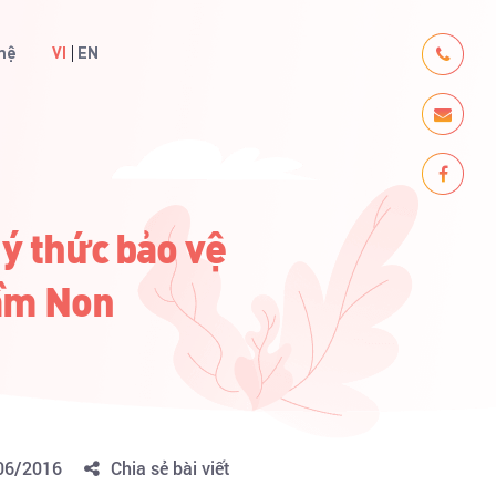
 hệ
VI
EN
ý thức bảo vệ
Mầm Non
06/2016
Chia sẻ bài viết