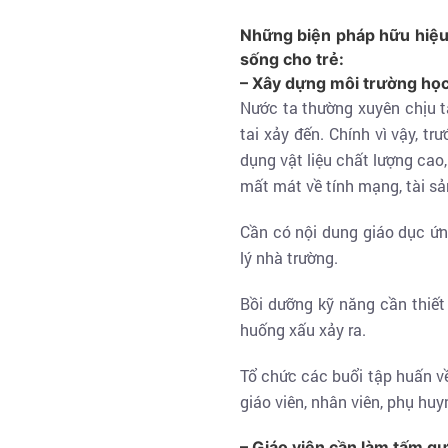
Những biện pháp hữu hiệu
sống cho trẻ:
– Xây dựng môi trường học 
Nước ta thường xuyên chịu tá
tai xảy đến. Chính vì vậy, t
dụng vật liệu chất lượng cao,
mất mát về tính mạng, tài s
Cần có nội dung giáo dục ứn
lý nhà trường.
Bồi dưỡng kỹ năng cần thiết
huống xấu xảy ra.
Tổ chức các buổi tập huấn về
giáo viên, nhân viên, phụ huy
– Giáo viên cần làm tấm gư