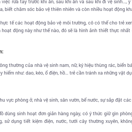
 việc rửa tay trước khi ăn, sau khi ăn và sau khi đi vệ sinh…,
a, biết chăm sóc bảo vệ thiên nhiên và còn nhiều hoạt động kh
 thực tế các hoạt động bảo vệ môi trường, cô có thể cho trẻ x
 hoạt động này như thế nào, đó sẽ là hình ảnh thiết thực nhất
n:
ông thường của nhà vệ sinh nam, nữ, ký hiệu thùng rác, biển bá
 hiểm như: dao, kéo, ổ điện, hồ… trẻ cần tránh xa những vật d
khu vực phòng ở, nhà vệ sinh, sân vườn, bể nước, sự sắp đặt cá
ồ dùng sinh hoạt đơn giản hàng ngày, có ý thức giữ gìn phòng
g, sử dụng tiết kiệm điện, nước, tưới cây thường xuyên, khô