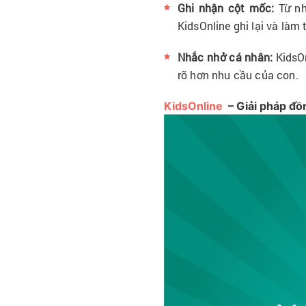
Ghi nhận cột mốc:
Từ nh
KidsOnline ghi lại và làm
Nhắc nhở cá nhân:
KidsOn
rõ hơn nhu cầu của con.
KidsOnline
– Giải pháp đồ