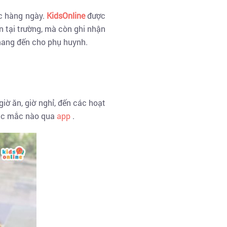
ệc hàng ngày.
KidsOnline
được
n tại trường, mà còn ghi nhận
 mang đến cho phụ huynh.
iờ ăn, giờ nghỉ, đến các hoạt
thắc mắc nào qua
app
.