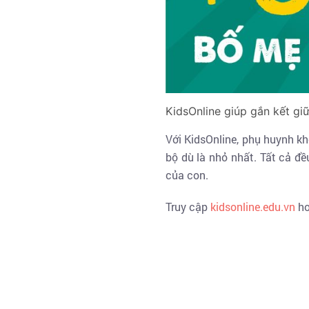
KidsOnline giúp gắn kết gi
Với KidsOnline, phụ huynh k
bộ dù là nhỏ nhất. Tất cả đề
của con.
Truy cập
kidsonline.edu.vn
ho