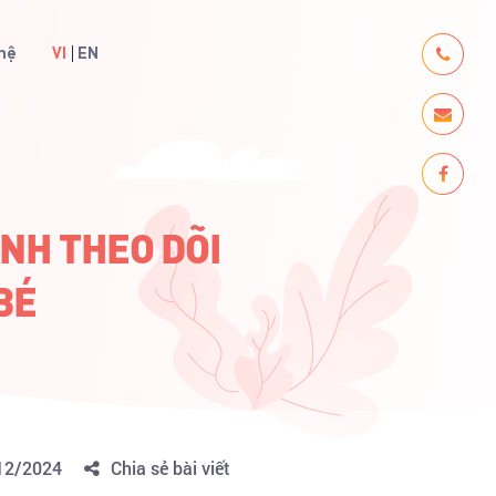
 hệ
VI
EN
NH THEO DÕI
BÉ
12/2024
Chia sẻ bài viết