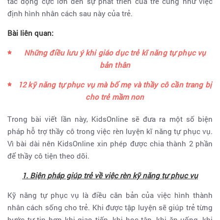
tác động cực lớn đến sự phát triển của trẻ cũng như việc
định hình nhân cách sau này của trẻ.
Bài liên quan:
Những điều lưu ý khi giáo dục trẻ kĩ năng tự phục vụ
bản thân
12 kỹ năng tự phục vụ mà bố mẹ và thầy cô cần trang bị
cho trẻ mầm non
Trong bài viết lần này, KidsOnline sẽ đưa ra một số biện
pháp hỗ trợ thầy cô trong việc rèn luyện kĩ năng tự phục vụ.
Vì bài dài nên KidsOnline xin phép được chia thành 2 phần
để thầy cô tiện theo dõi.
1. Biện pháp giúp trẻ về việc rèn kỹ năng tự phục vụ
Kỹ năng tự phục vụ là điều căn bản của việc hình thành
nhân cách sống cho trẻ. Khi được tập luyện sẽ giúp trẻ từng
bước tự tin hơn khi giao tiếp, khi học tập, khi ăn uống, khi