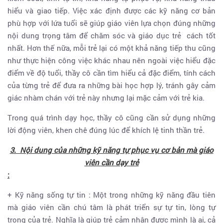
hiểu và giao tiếp. Việc xác định được các kỹ năng cơ bản
phù hợp với lứa tuổi sẽ giúp giáo viên lựa chọn đúng những
nội dung trọng tâm để chăm sóc và giáo dục trẻ cách tốt
nhất. Hơn thế nữa, mỗi trẻ lại có một khả năng tiếp thu cũng
như thực hiện công việc khác nhau nên ngoài việc hiểu đặc
điểm về độ tuổi, thầy cô cần tìm hiểu cả đặc điểm, tính cách
của từng trẻ để đưa ra những bài học hợp lý, tránh gây cảm
giác nhàm chán với trẻ này nhưng lại mặc cảm với trẻ kia.
Trong quá trình dạy học, thầy cô cũng cần sử dụng những
lời động viên, khen chê đúng lúc để khích lệ tinh thần trẻ.
3. Nội dung của những kỹ năng tự phục vụ cơ bản mà giáo
viên cần dạy trẻ
:
+ Kỹ năng sống tự tin : Một trong những kỹ năng đầu tiên
mà giáo viên cần chú tâm là phát triển sự tự tin, lòng tự
trọng của trẻ. Nghĩa là giúp trẻ cảm nhận được mình là ai, cả