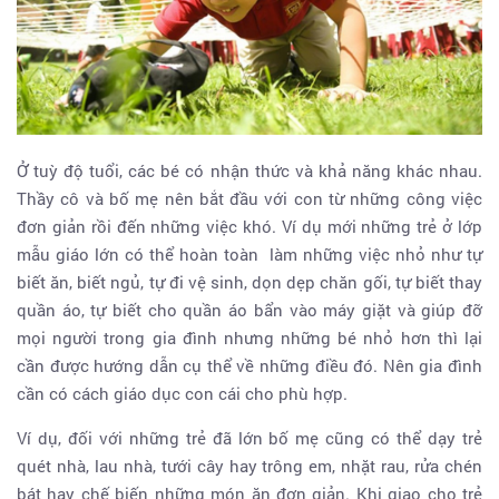
Ở tuỳ độ tuổi, các bé có nhận thức và khả năng khác nhau.
Thầy cô và bố mẹ nên bắt đầu với con từ những công việc
đơn giản rồi đến những việc khó. Ví dụ mới những trẻ ở lớp
mẫu giáo lớn có thể hoàn toàn làm những việc nhỏ như tự
biết ăn, biết ngủ, tự đi vệ sinh, dọn dẹp chăn gối, tự biết thay
quần áo, tự biết cho quần áo bẩn vào máy giặt và giúp đỡ
mọi người trong gia đình nhưng những bé nhỏ hơn thì lại
cần được hướng dẫn cụ thể về những điều đó. Nên gia đình
cần có
cách giáo dục con cái cho phù hợp.
Ví dụ, đối với những trẻ đã lớn bố mẹ cũng có thể dạy trẻ
quét nhà, lau nhà, tưới cây hay trông em, nhặt rau, rửa chén
bát hay chế biến những món ăn đơn giản. Khi giao cho trẻ