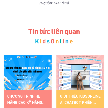
(Nguồn: Sưu tầm)
Tin tức liên quan
È
GIỚI THIỆU KIDSONLINE
ĐIỂM DANH NHẬN D
NG
AI CHATBOT PHIÊN
KIDSONLINE: GIẢI 