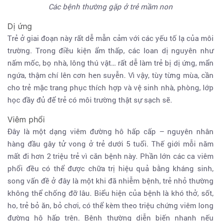
Các bệnh thường gặp ở trẻ mầm non
Dị ứng
Trẻ ở giai đoạn này rất dễ mẫn cảm với các yếu tố lạ của môi
trường. Trong điều kiện ẩm thấp, các loan dị nguyên như
nấm mốc, bọ nhà, lông thú vật… rất dễ làm trẻ bị dị ứng, mẩn
ngứa, thậm chí lên cơn hen suyễn. Vì vậy, tùy từng mùa, cần
cho trẻ mặc trang phục thích hợp và vệ sinh nhà, phòng, lớp
học đầy đủ để trẻ có môi trường thật sự sạch sẽ.
Viêm phổi
Đây là một dạng viêm đường hô hấp cấp – nguyên nhân
hàng đầu gây tử vong ở trẻ dưới 5 tuổi. Thế giới mỗi năm
mất đi hơn 2 triệu trẻ vì căn bệnh này. Phần lớn các ca viêm
phổi đều có thể được chữa trị hiệu quả bằng kháng sinh,
song vấn đề ở đây là một khi đã nhiễm bệnh, trẻ nhỏ thường
không thể chống đỡ lâu. Biểu hiện của bệnh là khó thở, sốt,
ho, trẻ bỏ ăn, bỏ chơi, có thể kèm theo triệu chứng viêm long
đường hô hấp trên. Bệnh thường diễn biến nhanh nếu