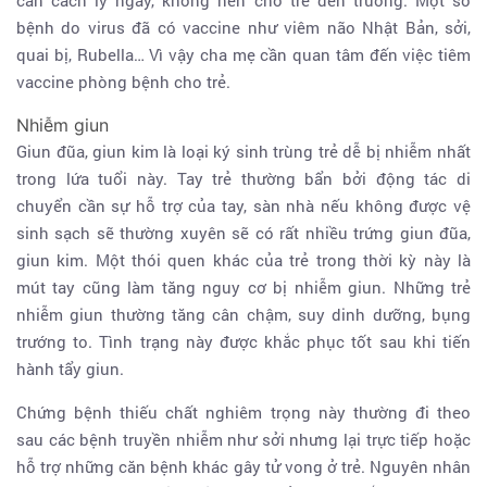
cần cách ly ngay, không nên cho trẻ đến trường. Một số
bệnh do virus đã có vaccine như viêm não Nhật Bản, sởi,
quai bị, Rubella… Vì vậy cha mẹ cần quan tâm đến việc tiêm
vaccine phòng bệnh cho trẻ.
Nhiễm giun
Giun đũa, giun kim là loại ký sinh trùng trẻ dễ bị nhiễm nhất
trong lứa tuổi này. Tay trẻ thường bẩn bởi động tác di
chuyển cần sự hỗ trợ của tay, sàn nhà nếu không được vệ
sinh sạch sẽ thường xuyên sẽ có rất nhiều trứng giun đũa,
giun kim. Một thói quen khác của trẻ trong thời kỳ này là
mút tay cũng làm tăng nguy cơ bị nhiễm giun. Những trẻ
nhiễm giun thường tăng cân chậm, suy dinh dưỡng, bụng
trướng to. Tình trạng này được khắc phục tốt sau khi tiến
hành tẩy giun.
Chứng bệnh thiếu chất nghiêm trọng này thường đi theo
sau các bệnh truyền nhiễm như sởi nhưng lại trực tiếp hoặc
hỗ trợ những căn bệnh khác gây tử vong ở trẻ. Nguyên nhân