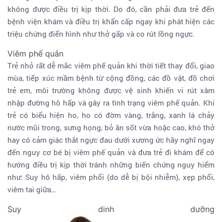
không được điều trị kịp thời. Do đó, cần phải đưa trẻ đến
bệnh viện khám và điều trị khẩn cấp ngay khi phát hiện các
triệu chứng điển hình như thở gấp và co rút lồng ngực.
Viêm phế quản
Trẻ nhỏ rất dễ mắc viêm phế quản khi thời tiết thay đổi, giao
mùa, tiếp xúc mầm bệnh từ cộng đồng, các đồ vật, đồ chơi
trẻ em, môi trường không được vệ sinh khiến vi rút xâm
nhập đường hô hấp và gây ra tình trạng viêm phế quản. Khi
trẻ có biểu hiện ho, ho có đờm vàng, trắng, xanh lá chảy
nước mũi trong, sưng họng, bỏ ăn sốt vừa hoặc cao, khó thở
hay có cảm giác thắt ngực đau dưới xương ức hãy nghĩ ngay
đến nguy cơ bé bị viêm phế quản và đưa trẻ đi khám để có
hướng điều trị kịp thời tránh những biến chứng nguy hiểm
như: Suy hô hấp, viêm phổi (do dễ bị bội nhiễm), xẹp phổi,
viêm tai giữa…
Suy dinh dưỡng