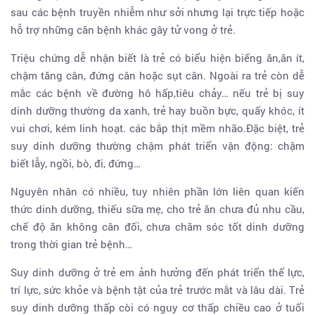
sau các bệnh truyền nhiễm như sởi nhưng lại trực tiếp hoặc
hỗ trợ những căn bệnh khác gây tử vong ở trẻ.
Triệu chứng dễ nhận biết là trẻ có biểu hiện biếng ăn,ăn ít,
chậm tăng cân, đứng cân hoặc sụt cân. Ngoài ra trẻ còn dễ
mắc các bệnh về đường hô hấp,tiêu chảy… nếu trẻ bị suy
dinh dưỡng thường da xanh, trẻ hay buồn bực, quấy khóc, ít
vui chơi, kém linh hoạt. các bắp thịt mềm nhão.Đặc biệt, trẻ
suy dinh dưỡng thường chậm phát triển vận động: chậm
biết lẫy, ngồi, bò, đi, đứng…
Nguyên nhân có nhiều, tuy nhiên phần lớn liên quan kiến
thức dinh dưỡng, thiếu sữa mẹ, cho trẻ ăn chưa đủ nhu cầu,
chế độ ăn không cân đối, chưa chăm sóc tốt dinh dưỡng
trong thời gian trẻ bệnh…
Suy dinh dưỡng ở trẻ em ảnh hưởng đến phát triển thể lực,
trí lực, sức khỏe và bệnh tật của trẻ trước mắt và lâu dài. Trẻ
suy dinh dưỡng thấp còi có nguy cơ thấp chiều cao ở tuổi