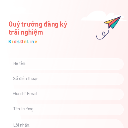
ghi nhớ, xác minh và
học phí qua cổng
bàn giao đúng trẻ –
Napas trên KidsOnline
đúng người. Nếu chỉ […]
đã chứng minh hiệu
quả rõ rệt trong […]
Quý trường đăng ký
trải nghiệm
Họ tên:
Số điên thoại:
Địa chỉ Email:
Tên trường:
Lời nhắn: