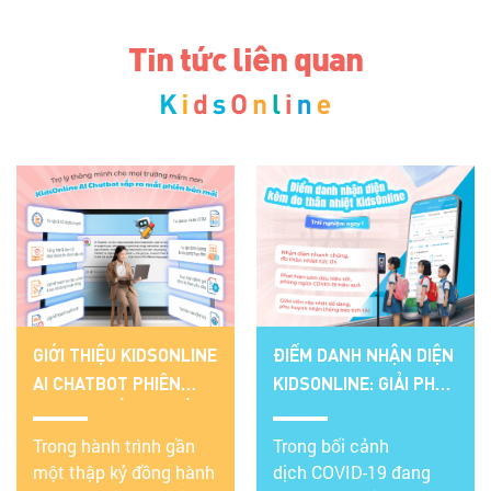
Tin tức liên quan
GIỚI THIỆU KIDSONLINE
ĐIỂM DANH NHẬN DIỆN
AI CHATBOT PHIÊN
KIDSONLINE: GIẢI PHÁP
BẢN MỚI SẮP RA MẮT:
AN TOÀN CHO TRƯỜNG
TRỢ LÝ THÔNG MINH
Trong hành trình gần
MẦM NON TRƯỚC
Trong bối cảnh
một thập kỷ đồng hành
dịch COVID-19 đang
CHO TRƯỜNG MẦM
COVID-19