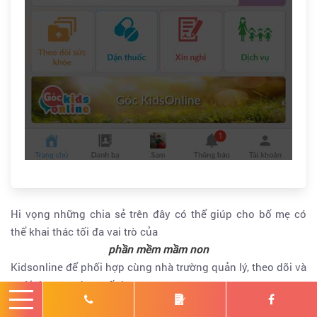
Hi vọng những chia sẻ trên đây có thể giúp cho bố mẹ có
thể khai thác tối đa vai trò của
phần mềm mầm non
Kidsonline để phối hợp cùng nhà trường quản lý, theo dõi và
nuôi dạy con được tốt hơn.
Lưu ý, hiện KidsOnline hỗ trợ, mỗi 1 bé sẽ được lập tối đa 5