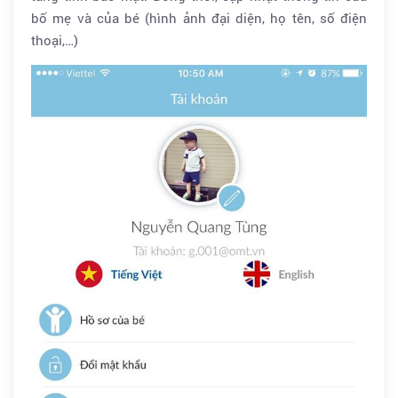
bố mẹ và của bé (hình ảnh đại diện, họ tên, số điện
thoại,…)