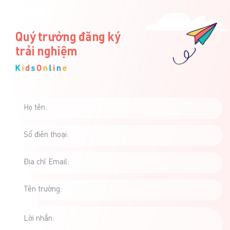
n để thấu
bàn giao đúng trẻ –
Napas trên K
]
đúng người. Nếu chỉ […]
đã chứng mi
quả rõ rệt tr
Quý trường đăng ký
trải nghiệm
Họ tên:
Số điên thoại:
Địa chỉ Email:
Tên trường:
Lời nhắn: